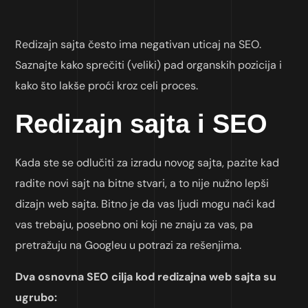
Redizajn sajta često ima negativan uticaj na SEO.
Saznajte kako sprečiti (veliki) pad organskih pozicija i
kako što lakše proći kroz celi proces.
Redizajn sajta i SEO
Kada ste se odlučiti za izradu novog sajta, pazite kad
radite novi sajt na bitne stvari, a to nije nužno lepši
dizajn web sajta. Bitno je da vas ljudi mogu naći kad
vas trebaju, posebno oni koji ne znaju za vas, pa
pretražuju na Googleu u potrazi za rešenjima.
Dva osnovna SEO cilja kod redizajna web sajta su
ugrubo: