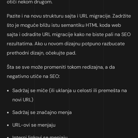
otići nekom drugom.
Pazite i na novu strukturu sajta i URL migracije. Zadržite
što je moguće bližu istu semantiku HTML koda web
sajta i odradite URL migracije kako ne biste pali na SEO
rezultatima. Ako u novom dizajnu potpuno razbucate
prethodni dizajn, očekujte pad.
Šta se sve može promeniti tokom redizajna, a da
negativno utiče na SEO:
Sadržaj se miče (ili uklanja u celosti ili premešta na
novi URL)
Sadržaj se značajno menja
URL-ovi se menjaju
Interni linkovi se menjaju