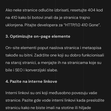
Ako neke stranice odlučite izbrisati, resetujte 404 kod
na 410 kako bi botovi znali da je stranica trajno
uklonjena. Pitajte developera za “HTTP/1.0 410 Gone”.
3. Optimizujte on-page elemente
On-site elementi poput naslova stranica i metaopisa
takođe su bitni. Zadržite one koji su dobro funkcionisali
na staroj stranici, a menjajte ih na stranicama koje su
bile i SEO i konverzijski slabe.
4. Pazite na interne linkove
Interni linkovi su oni koji međusobno povezuju vaše
stranice. Pazite gde vode interni linkovi kada presložite
stranicu kako ne biste imali na stotine ili hiljade