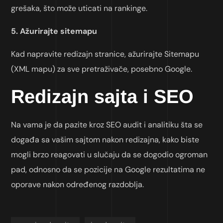
grešaka, što može uticati na rankinge.
5. Ažurirajte sitemapu
Kad napravite redizajn stranice, ažurirajte Sitemapu
(XML mapu) za sve pretraživače, posebno Google.
Redizajn sajta i SEO
Na vama je da pazite kroz SEO audit i analitiku šta se
događa sa vašim sajtom nakon redizajna, kako biste
mogli brzo reagovati u slučaju da se dogodio ogroman
pad, odnosno da se pozicije na Google rezultatima ne
oporave nakon određenog razdoblja.