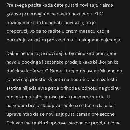
Pre svega pazite kada ćete pustiti novi sajt. Naime,
gotovo je nemoguće ne osetiti neki pad u SEO
pozicijama kada launchate novi web, pa je
preporučljivo da to radite u onom mesecu kad je
potražnja za vašim proizvodima ili uslugama najmanja.
Dakle, ne startujte novi sajt u terminu kad očekujete
navalu bookinga i sezonske prodaje kako bi „korisnike
dočekao lepši web“. Nemali broj puta svedočili smo da
je novi sajt priuštio klijentu na desetine pa nažalost i
stotine hiljada evra pada prihoda u odnosu na godinu
ranije samo zato jer nisu pazili na vreme starta. U
najvećem broju slučajeva radilo se o tome da je šef
uprave hteo da se novi sajt pusti taman pre sezone.
Dok vam se rankinzi oporave, sezona će proći, a novac