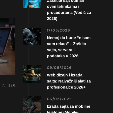
Zaštitite sajt odmah
ovim tehnikama i
procedurama (Vodič za
2026)
17/05/2026
Nemoj da bude “nisam
vam rekao” – Zaštita
sajta, servera i
podataka u 2026
09/05/2026
Web dizajn i izrada
sajta: Najvažniji alati za
126
profesionalce 2026+
06/05/2026
Izrada sajta za mobilne
telefone (Mobile-