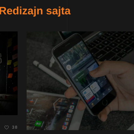
Redizajn sajta
38