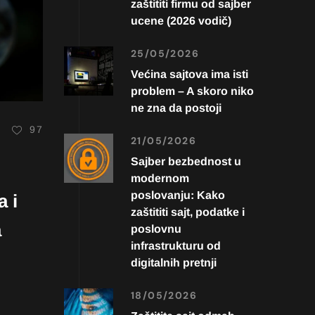
zaštititi firmu od sajber
ucene (2026 vodič)
25/05/2026
Većina sajtova ima isti
problem – A skoro niko
ne zna da postoji
97
21/05/2026
Sajber bezbednost u
modernom
poslovanju: Kako
a i
zaštititi sajt, podatke i
a
poslovnu
infrastrukturu od
digitalnih pretnji
18/05/2026