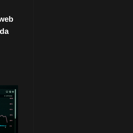
 web
ada