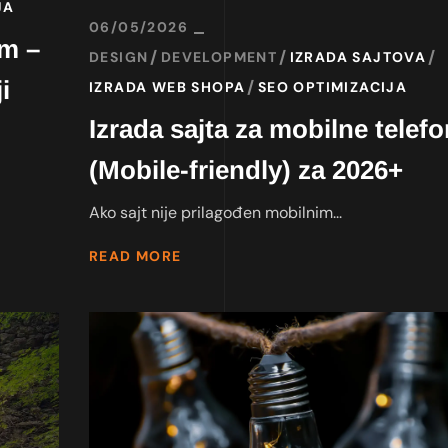
JA
06/05/2026
em –
DESIGN
DEVELOPMENT
IZRADA SAJTOVA
i
IZRADA WEB SHOPA
SEO OPTIMIZACIJA
Izrada sajta za mobilne telef
(Mobile-friendly) za 2026+
Ako sajt nije prilagođen mobilnim...
READ MORE