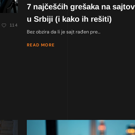
7 najčešćih grešaka na sajto
u Srbiji (i kako ih rešiti)
114
Bez obzira da li je sajt rađen pre...
READ MORE