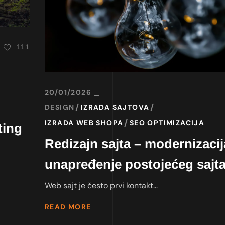
111
20/01/2026
DESIGN
IZRADA SAJTOVA
IZRADA WEB SHOPA
SEO OPTIMIZACIJA
ting
Redizajn sajta – modernizacij
unapređenje postojećeg sajt
Web sajt je često prvi kontakt...
READ MORE