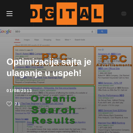
Optimizacija sajta je
ulaganje u uspeh!
01/08/2013
71