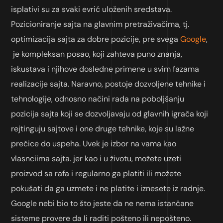
isplativi su za svaki evrić uloženih sredstava.
Pozicioniranje sajta na glavnim pretraživačima, tj.
optimizacija sajta za dobre pozicije, pre svega
Google
,
je kompleksan posao, koji zahteva puno znanja,
iskustava i njihove dosledne primene u svim fazama
realizacije sajta. Naravno, postoje dozvoljene tehnike i
tehnologije, odnosno načini rada na poboljšanju
pozicija sajta koji se dozvoljavaju od glavnih igrača koji
rejtinguju sajtove i one druge tehnike, koje su lažne
prečice do uspeha. Uvek je izbor na vama kao
vlasnciima sajta. jer kao i u životu, možete uzeti
proizvod sa rafa i regularno ga platiti ili možete
pokušati da ga uzmete i ne platite i iznesete iz radnje.
Google nebi bio to što jeste da ne nema istančane
sisteme provere da li raditi pošteno ili nepošteno.