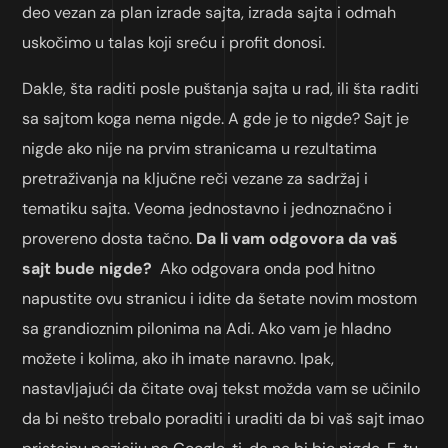
deo vezan za plan izrade sajta, izrada sajta i odmah
uskočimo u talas koji sreću i profit donosi.
Dakle, šta raditi posle puštanja sajta u rad, ili šta raditi
sa sajtom koga nema nigde. A gde je to nigde? Sajt je
nigde ako nije na prvim stranicama u rezultatima
pretraživanja na ključne reči vezane za sadržaj i
tematiku sajta. Veoma jednostavno i jednoznačno i
provereno dosta tačno.
Da li vam odgovora da vaš
sajt bude nigde?
Ako odgovara onda pod hitno
napustite ovu stranicu i idite da šetate novim mostom
sa grandioznim pilonima na Adi. Ako vam je hladno
možete i kolima, ako ih imate naravno. Ipak,
nastavljajući da čitate ovaj tekst možda vam se učinilo
da bi nešto trebalo poraditi i uraditi da bi vaš sajt imao