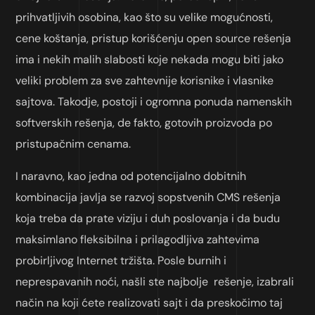
prihvatljivih osobina, kao što su velike mogućnosti,
cene koštanja, pristup korišćenju open source rešenja
ima i nekih malih slabosti koje nekada mogu biti jako
veliki problem za sve zahtevnije korisnike i vlasnike
sajtova. Takodje, postoji i ogromna ponuda namenskih
softverskih rešenja, de fakto, gotovih proizvoda po
pristupačnim cenama.
I naravno, kao jedna od potencijalno dobitnih
kombinacija javlja se razvoj sopstvenih CMS rešenja
koja treba da prate viziju i duh poslovanja i da budu
maksimlano fleksibilna i prilagodljiva zahtevima
probirljivog Internet tržišta. Posle burnih i
neprespavanih noći, našli ste najbolje rešenje, izabrali
način na koji ćete realizovati sajt i da preskočimo taj