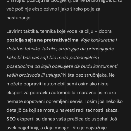
pristojnu poziciju na Google, tj. da ne bi bio nigde. E, tu
već počinje eksplozivno i jako široko polje za
nastupanje.
Lavirint taktika, tehnika koje vode ka cilju – dobra
pozicija sajta na pretraživačima
!
Koje konkuretne i
dobitne tehnike, taktike, strategije da primenjujete
kako bi baš vaš sajt bio meta potencijalnim
posetiocima od kojih očekujete da budu konzumenti
vaših proizvoda ili usluga?
Ništa bez stručnjaka. Ne
možete popraviti automobil sami osim ako niste
ekspert za popravku automobila i naravno osim ako
nemate sopstveni opremljeni servis. I osim još nekoliko
detaljčića koji se moraju navesti radi tačnosti iskaza.
SEO
eksperti su danas vaša prečica do uspeha! Još
uvek najjeftiniji, a daju mnogo i što je najvažnije,