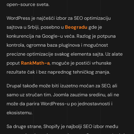
open-source sveta.
WordPress je najčešći izbor za SEO optimizaciju
sajtova u Srbiji, posebno u
Beogradu
gde je
konkurencija na Google-u veća. Razlog je potpuna
kontrola, ogromna baza pluginova i mogućnost
precizne optimizacije svakog elementa sajta. Uz alate
poput
RankMath-a
, moguće je postići vrhunske
rezultate čak i bez naprednog tehničkog znanja.
Drupal takođe može biti izuzetno moćan za SEO, ali
samo uz stručan tim. Joomla zauzima sredinu, ali ne
može da parira WordPress-u po jednostavnosti i
ekosistemu.
Sa druge strane, Shopify je najbolji SEO izbor među