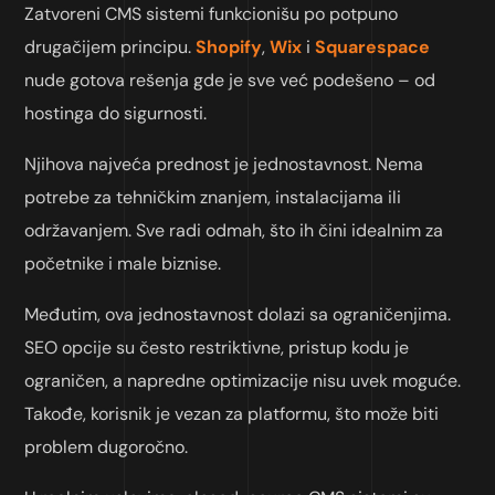
Zatvoreni CMS sistemi funkcionišu po potpuno
drugačijem principu.
Shopify
,
Wix
i
Squarespace
nude gotova rešenja gde je sve već podešeno – od
hostinga do sigurnosti.
Njihova najveća prednost je jednostavnost. Nema
potrebe za tehničkim znanjem, instalacijama ili
održavanjem. Sve radi odmah, što ih čini idealnim za
početnike i male biznise.
Međutim, ova jednostavnost dolazi sa ograničenjima.
SEO opcije su često restriktivne, pristup kodu je
ograničen, a napredne optimizacije nisu uvek moguće.
Takođe, korisnik je vezan za platformu, što može biti
problem dugoročno.