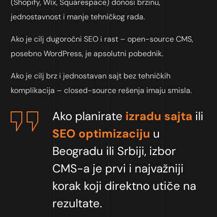
(Shopify, Wix, Squarespace) donosi brzinu,
jednostavnost i manje tehničkog rada.
Ako je cilj dugoročni SEO i rast – open-source CMS,
posebno WordPress, je apsolutni pobednik.
Ako je cilj brz i jednostavan sajt bez tehničkih
komplikacija – closed-source rešenja imaju smisla.
Ako planirate
izradu sajta
ili
SEO optimizaciju
u
Beogradu ili Srbiji, izbor
CMS-a je prvi i najvažniji
korak koji direktno utiče na
rezultate.