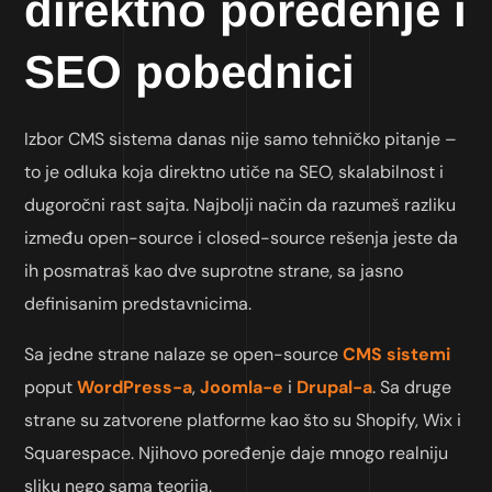
direktno poređenje i
SEO pobednici
Izbor CMS sistema danas nije samo tehničko pitanje –
to je odluka koja direktno utiče na SEO, skalabilnost i
dugoročni rast sajta. Najbolji način da razumeš razliku
između open-source i closed-source rešenja jeste da
ih posmatraš kao dve suprotne strane, sa jasno
definisanim predstavnicima.
Sa jedne strane nalaze se open-source
CMS sistemi
poput
WordPress-a
,
Joomla-e
i
Drupal-a
. Sa druge
strane su zatvorene platforme kao što su Shopify, Wix i
Squarespace. Njihovo poređenje daje mnogo realniju
sliku nego sama teorija.