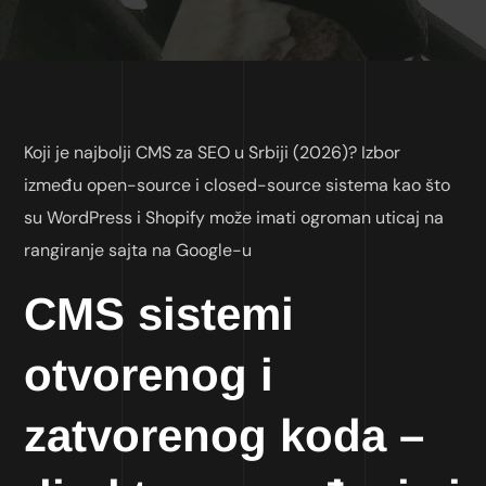
Koji je najbolji CMS za SEO u Srbiji (2026)? Izbor
između open-source i closed-source sistema kao što
su WordPress i Shopify može imati ogroman uticaj na
rangiranje sajta na Google-u
CMS sistemi
otvorenog i
zatvorenog koda –