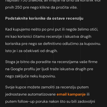
napisati 750 znakova, ali imajte na umu da korisnik vidi
prvih 250 pre nego klikne da pročita više.
Podstaknite korisnike da ostave recenziju
Kad kupujemo nešto po prvi put ili negde želimo otići,
mi kao korisnici čitamo recenzije i iskustva drugih
korisnika pre nego se definitivno odlučimo za kupovinu.
Isto je i za očekivati od drugih.
Stoga je bitno da poradite na recenzijama vaše firme
na Google profilu jer ljudi traže iskustva drugih pre
nego zaključe neku kupovinu.
Svoje kupce možete zamoliti za recenziju putem
jednostavne automatizovane
email kampanje
ili
putem follow-up poruka nakon što su bili zadovoljni