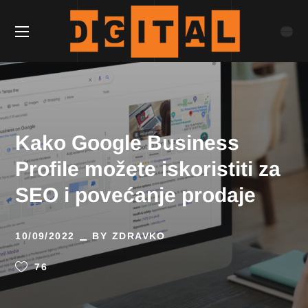
Kako Google Business
Profile možete iskoristiti za
SEO i povećanje prodaje
10/09/2022
BY
ZDRAVKO
76