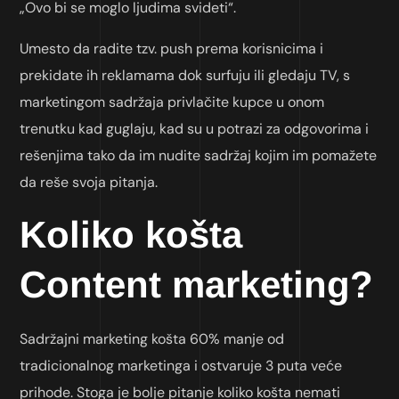
„Ovo bi se moglo ljudima svideti“.
Umesto da radite tzv. push prema korisnicima i
prekidate ih reklamama dok surfuju ili gledaju TV, s
marketingom sadržaja privlačite kupce u onom
trenutku kad guglaju, kad su u potrazi za odgovorima i
rešenjima tako da im nudite sadržaj kojim im pomažete
da reše svoja pitanja.
Koliko košta
Content marketing?
Sadržajni marketing košta 60% manje od
tradicionalnog marketinga i ostvaruje 3 puta veće
prihode. Stoga je bolje pitanje koliko košta nemati