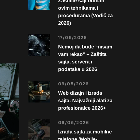
Zaštitite sajt odmah
ovim tehnikama i
procedurama (Vodič za
2026)
17/05/2026
Nemoj da bude “nisam
vam rekao” – Zaštita
sajta, servera i
podataka u 2026
09/05/2026
Web dizajn i izrada
sajta: Najvažniji alati za
profesionalce 2026+
06/05/2026
Izrada sajta za mobilne
telefone (Mobile-