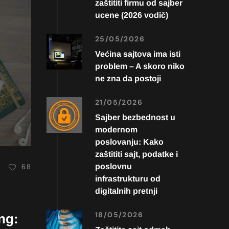
zaštititi firmu od sajber
ucene (2026 vodič)
25/05/2026
Većina sajtova ima isti
problem – A skoro niko
ne zna da postoji
21/05/2026
Sajber bezbednost u
modernom
poslovanju: Kako
zaštititi sajt, podatke i
poslovnu
68
infrastrukturu od
digitalnih pretnji
18/05/2026
ing: