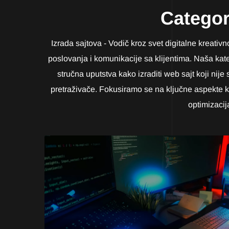
Catego
Izrada sajtova - Vodič kroz svet digitalne kreativn
poslovanja i komunikacije sa klijentima. Naša kate
stručna uputstva kako izraditi web sajt koji nij
pretraživače. Fokusiramo se na ključne aspekte k
optimizacij