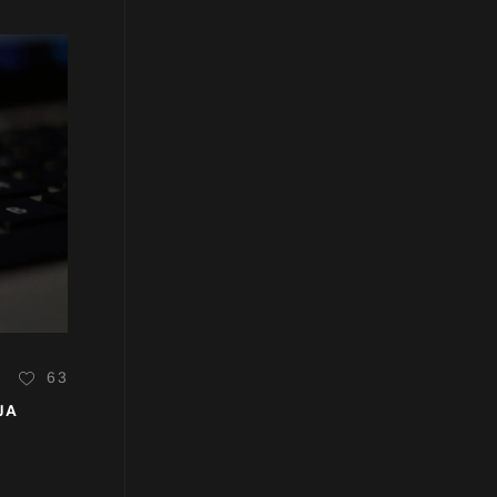
63
JA