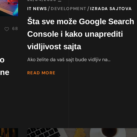
IT NEWS
DEVELOPMENT
IZRADA SAJTOVA
Šta sve može Google Search
68
Console i kako unaprediti
vidljivost sajta
no
Ako želite da vaš sajt bude vidljiv na...
lne
READ MORE