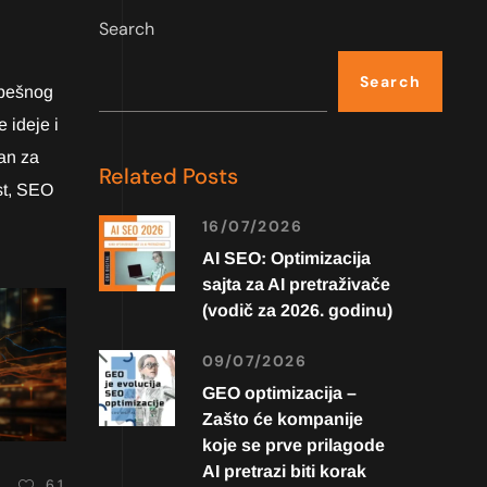
Search
Search
uspešnog
 ideje i
van za
Related Posts
st, SEO
16/07/2026
AI SEO: Optimizacija
sajta za AI pretraživače
(vodič za 2026. godinu)
09/07/2026
GEO optimizacija –
Zašto će kompanije
koje se prve prilagode
AI pretrazi biti korak
61