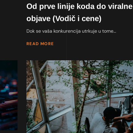
Od prve linije koda do viralne
objave (Vodič i cene)
Dok se vaša konkurencija utrkuje u tome...
READ MORE